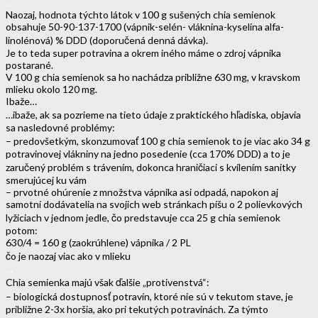
…
Naozaj, hodnota týchto látok v 100 g sušených chia semienok
obsahuje 50-90-137-1700 (vápnik-selén- vláknina-kyselina alfa-
linolénová) % DDD (doporučená denná dávka).
Je to teda super potravina a okrem iného máme o zdroj vápnika
postarané.
V 100 g chia semienok sa ho nachádza približne 630 mg, v kravskom
mlieku okolo 120 mg.
Ibaže…
…ibaže, ak sa pozrieme na tieto údaje z praktického hľadiska, objavia
sa nasledovné problémy:
– predovšetkým, skonzumovať 100 g chia semienok to je viac ako 34 g
potravinovej vlákniny na jedno posedenie (cca 170% DDD) a to je
zaručený problém s trávením, dokonca hraničiaci s kvílením sanitky
smerujúcej ku vám
– prvotné ohúrenie z množstva vápnika asi odpadá, napokon aj
samotní dodávatelia na svojich web stránkach píšu o 2 polievkových
lyžiciach v jednom jedle, čo predstavuje cca 25 g chia semienok
potom:
630/4 = 160 g (zaokrúhlene) vápnika / 2 PL
čo je naozaj viac ako v mlieku
…
Chia semienka majú však ďalšie „protivenstvá“:
– biologická dostupnosť potravín, ktoré nie sú v tekutom stave, je
približne 2-3x horšia, ako pri tekutých potravinách. Za týmto