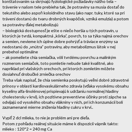
konštatovaním sa skrývajú fyziologické požiadavky nášho tela –
trávenie v našom tele prebieha tak, že potraviny sa musia dostať do
tekutého alebo aspoň koloidného stavu (ako napr. tuky, ktoré sa pri
trávení dostanú do tvaru drobných kvapôčok, vzniká emulzia) a potom
sa potraviny ďalej metabolizujú
– biologická dostupnosť je ešte o niečo horšia u tých potravín, u
ktorých je tvrdá, kompaktná „kôrka“, povrch, to sa týka najmä orechov
a semien, nevieme ich úplne dobre pohrýzť a tráviace enzýmy sa
nedostanú do „vnútra“ potraviny, aby metabolizmus látok v nej
prebehol optimálne
– ak pomeliete chia semiačka, vôli tvrdému povrchu a malinkým
rozmerom semiačok, toto pomletie nebude také kvalitné, ako
napríklad pri vlašských orechoch, pri ktorých zomletím môžete
dosiahnuť drobučké zrniečka orechov
Treba však napísať, že chia semienka poskytujú veľmi dobré zdravotné
prínosy v oblasti kardiovaskulárneho zdravia (vďaka vysokému obsahu
kyseliny alfa-linolénovej prispievajú k udržaniu normálnej hladiny
cholesterolu v krvi), ich pozitívne preventívne účinky proti zápche sa
odvíjajú od vysokého obsahu vlákniny v nich, pri ich konzumácii boli
zaznamenané mierne zníženia hladiny cukru v krvi..
…
Vypiť 2 dcl mlieka, to nie je problém ani pre dieťa.
Potom z pohľadu reálnej situácie máme k dispozícii vápnik takto:
mlieko : 120*2 = 240 mg Ca