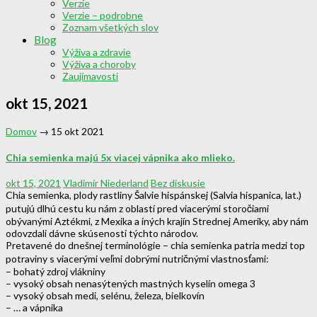
Verzie
Verzie – podrobne
Zoznam všetkých slov
Blog
Výživa a zdravie
Výživa a choroby
Zaujímavosti
okt 15, 2021
Domov
→
15 okt 2021
Chia semienka majú 5x viacej vápnika ako mlieko.
okt 15, 2021
Vladimír Niederland
Bez diskusie
Chia semienka, plody rastliny Šalvie hispánskej (Salvia hispanica, lat.)
putujú dlhú cestu ku nám z oblastí pred viacerými storočiami
obývanými Aztékmi, z Mexika a iných krajín Strednej Ameriky, aby nám
odovzdali dávne skúsenosti týchto národov.
Pretavené do dnešnej terminológie – chia semienka patria medzi top
potraviny s viacerými veľmi dobrými nutričnými vlastnosťami:
– bohatý zdroj vlákniny
– vysoký obsah nenasýtených mastných kyselín omega 3
– vysoký obsah medi, selénu, železa, bielkovín
– … a vápnika