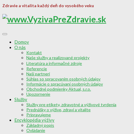
Zdravie a vitalita každý deň do vysokého veku
Domov
O nás
Kontakt
Naše služby a realizované projekty
Literatúra a informačné zdroje
Referencie
Naši partneri
Súhlas so spracovaním osobných údajov
Informácie o spracúvaní osobných údajov
Obchodné podmienky Aktual, s.r.o.
Upozornenie
Služby
Služby pre etikety, zdravotné a výživové tvrdenia
Prednášky o výžive, zdraví a vitalite
Pripravujeme
Encyklopédia výživy
Základný popis
Ovládanie