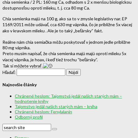
chia semienka / 2 PL: 160 mg Ca, odhadom s 2 x menšou biologickou
dostupnosťou oproti mlieku, t. j. cca 80 mg Ca.
…
Chia semienka majú na 100 g, ako sa to v zmysle legislatívy nar. EP
1169/2011 môže udávať, cca 630 mg vápnika, čo je približne 5x viacej
ako v kravskom mlieku . Ale je to taký „beťársky“ fakt.
…
Reálne nám chia semiačka môžu poskytovať v jednom jedle približne
80 mg vápnika.
Preto musím napísať, že chia semienka majú majú oproti mlieku 5x
viacej vápnika, je hoax, i keď tiež trochu “beťársky”.
Tak si môžete vybrať .
Hľadať:
Najnovšie články
Chránené heslom: Tajomstvá jedál našich starých mám –
hodnotenie knihy
Tajomstvo jedál našich starých mám – kniha
Chránené heslom: Fenylalanín
Odborný profil
Domov